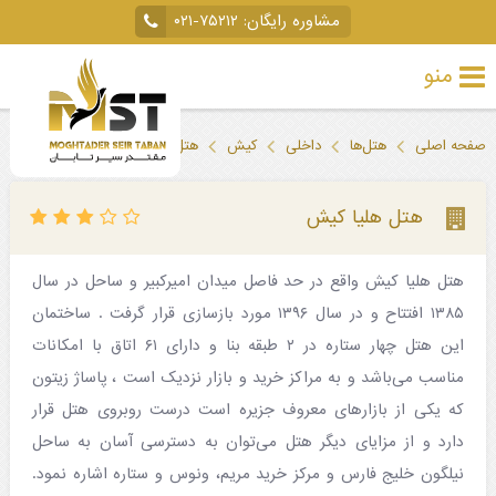
مشاوره رایگان:
۰۲۱-۷۵۲۱۲
منو
تور
صفحه اصلی
هتل‌ها
داخلی
کیش
هتل هلیا کیش
خارجی
تور
هتل هلیا کیش
داخلی
هتل هلیا کیش واقع در حد فاصل میدان امیرکبیر و ساحل در سال
تور
۱۳۸۵ افتتاح و در سال ۱۳۹۶ مورد بازسازی قرار گرفت . ساختمان
لحظه
این هتل چهار ستاره در ۲ طبقه بنا و دارای ۶۱ اتاق با امکانات
آخری
مناسب می‌باشد و به مراکز خرید و بازار نزدیک است ، پاساژ زیتون
که یکی از بازارهای معروف جزیره است درست روبروی هتل قرار
جاذبه‌های
دارد و از مزایای دیگر هتل می‌توان به دسترسی آسان به ساحل
گردشگری
نیلگون خلیج فارس و مرکز خرید مریم، ونوس و ستاره اشاره نمود.