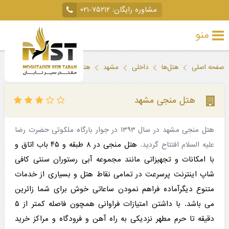
مشاوره رایگان:
۰۲۱-۷۵۲۱۲
منو
تور
صفحه اصلی
هتل‌ها
داخلی
مشهد
هتل منجی مشهد
خارجی
تور
هتل منجی مشهد
داخلی
هتل منجی مشهد در سال ۱۳۹۳ در جوار بارگاه ملکوتی حضرت رضا
تور
هتل منجی در ۸ طبقه و ۴۵ باب اتاق و
علیه السلام افتتاح گردید.
لحظه
با امکانات و تجهیزاتی مانند مجموعه آبی رستوران سنتی کافی
آخری
شاپ اینترنت پرسرعت در تمامی نقاط هتل و بسیاری از خدمات
متنوع دیگرآماده فراهم نمودن ساعاتی خوش برای شما زائرین
جاذبه‌های
می باشد. با داشتن امتیازات فراوانی همچون فاصله کمتر از ۵
گردشگری
دقیقه تا حرم مطهر نزدیکی به راه آهن و فرودگاه و مراکز خرید