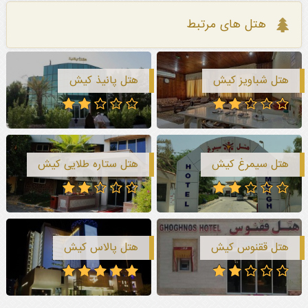
هتل های مرتبط
هتل شباویز کیش
هتل پانیذ کیش
هتل سیمرغ کیش
هتل ستاره طلایی کیش
هتل ققنوس کیش
هتل پالاس کیش