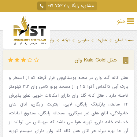
مشاوره رایگان:
۰۲۱-۷۵۲۱۲
منو
تور
صفحه اصلی
هتل‌ها
خارجی
ترکیه
وان
هتل Kale Gold وان
خارجی
تور
هتل Kale Gold وان
داخلی
هتل کاله گلد وان در محله بوستانیچی قرار گرفته که از استخر و
تور
پارک آبی کاگداس آکوا ۱.۵ و از مسجد یولو کامی وان ۳.۲ کیلومتر
لحظه
فاصله دارد . هتل کاله گلد وان دارای امکانات خوبی نظیر پذیرش
آخری
۲۴ ساعته، پارکینگ رایگان، لابی، اینترنت رایگان، اتاق های
خانوادگی، اتاق های غیر سیگاری، صبحانه رایگان، صندوق امانات،
جاذبه‌های
خدمات خانه داری، تهویه هوا می باشد که میهمانان می توانند از
گردشگری
آن ها بهره ببرند.هر اتاق هتل کاله گلد وان دارای سیستم تهویه