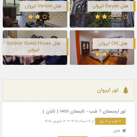
هتل Saryan ایروان
هتل Vertoni ایروان
هتل Old ایروان
هتل Bonjour Guest House
ایروان
تور ایروان
تور ارمنستان 7 شب - تابستان 1405 ( تابان )
۷ شب و ۸ روز
از ۱۷ مرداد ۱۴۰۵
۱۴ شهریور ۱۴۰۵
تابان