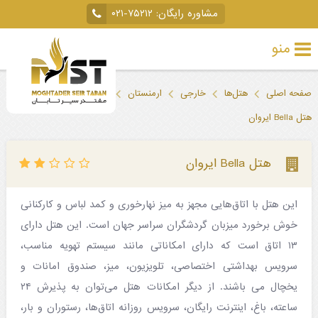
مشاوره رایگان:
۰۲۱-۷۵۲۱۲
منو
تور
صفحه اصلی
هتل‌ها
خارجی
ارمنستان
ایروان
خارجی
هتل Bella ایروان
تور
داخلی
هتل Bella ایروان
تور
این هتل با اتاق‌هایی مجهز به میز نهار‌خوری و کمد لباس و کارکنانی
لحظه
خوش برخورد میزبان گردشگران سراسر جهان است. این هتل دارای
آخری
۱۳ اتاق است که دارای امکاناتی مانند سیستم تهویه مناسب،
جاذبه‌های
سرویس بهداشتی اختصاصی، تلویزیون، میز، صندوق امانات و
یخچال می باشند. از دیگر امکانات هتل می‌توان به پذیرش ۲۴
گردشگری
ساعته، باغ، اینترنت رایگان، سرویس روزانه اتاق‌ها، رستوران و بار،