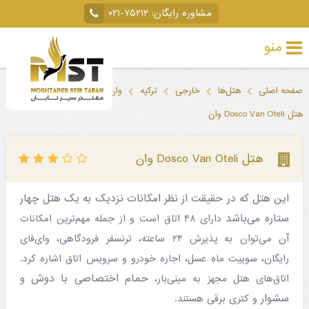
مشاوره رایگان:
۰۲۱-۷۵۲۱۲
منو
تور
صفحه اصلی
هتل‌ها
خارجی
ترکیه
وان
خارجی
هتل Dosco Van Oteli وان
تور
داخلی
هتل Dosco Van Oteli وان
تور
این هتل که در حقیقت از نظر امکانات نزدیک به یک هتل چهار
لحظه
ستاره می‌باشد
دارای ۴۸ اتاق است و از جمله مهم‌ترین امکانات
آخری
آن می‌توان به پذیرش ۲۴ ساعته، ترنسفر فرودگاهی، وای‌فای
جاذبه‌های
رایگان، سوییت ماه عسل، اجاره خودرو و سرویس اتاق اشاره کرد.
حمام اختصاصی با دوش و
اتاق‌های هتل مجهز به مینی‌بار،
گردشگری
سشوار
و کتری برقی هستند.