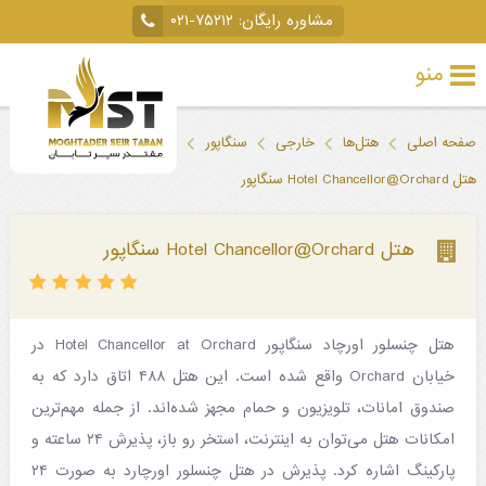
مشاوره رایگان:
۰۲۱-۷۵۲۱۲
منو
تور
صفحه اصلی
هتل‌ها
خارجی
سنگاپور
خارجی
هتل Hotel Chancellor@Orchard سنگاپور
تور
داخلی
هتل Hotel Chancellor@Orchard سنگاپور
تور
لحظه
هتل چنسلور اورچاد سنگاپور Hotel Chancellor at Orchard در
آخری
خیابان Orchard واقع شده است. این هتل ۴۸۸ اتاق دارد که به
جاذبه‌های
صندوق امانات، تلویزیون و حمام مجهز شده‌اند. از جمله مهم‌ترین
امکانات هتل می‌توان به اینترنت، استخر رو باز، پذیرش ۲۴ ساعته و
گردشگری
پارکینگ اشاره کرد. پذیرش در هتل چنسلور اورچارد به صورت ۲۴