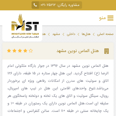
مشاوره رایگان:
۰۲۱-۷۵۲۱۲
منو
تور
صفحه اصلی
هتل‌ها
داخلی
مشهد
هتل الماس نوین مشهد
خارجی
تور
هتل الماس نوین مشهد
داخلی
هتل الماس نوین مشهد در سال ۱۳۹۶ در جوار بارگاه ملکوتی امام
تور
الرضا (ع) افتتاح گردید. این هتل چهار ستاره در ۱۵ طبقه، دارای ۱۲۶
لحظه
اتاق و سوئیت های مدرن از امکانات رفاهی ویژه ای برخوردار
آخری
می‌باشد.تنوع واحدهای اقامتی این هتل در تیپ های امپریال،
رویال، سینگل سوئیت و اتاق های یک تخته و دوتخته پاسخگوی هر
جاذبه‌های
سلیقه ای است.هتل الماس نوین دارای یک رستوران در طبقه +۱ و
گردشگری
یک چایخانه سنتی در طبقه +۱۱ است. سالن کنفرانس و اجتماعات