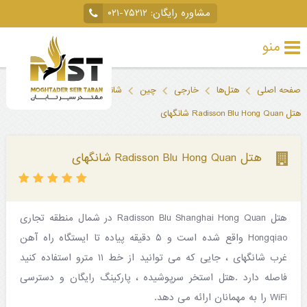
مشاوره رایگان:
۰۲۱-۷۵۲۱۲
منو
تور
صفحه اصلی
هتل‌ها
خارجی
چین
شانگهای
خارجی
هتل Radisson Blu Hong Quan شانگهای
تور
داخلی
هتل Radisson Blu Hong Quan شانگهای
تور
لحظه
هتل Radisson Blu Shanghai Hong Quan در شمال منطقه تجاری
آخری
Hongqiao واقع شده است و ۵ دقیقه پیاده تا ایستگاه راه آهن
جاذبه‌های
غرب شانگهای ، جایی که می توانید از خط ۱۱ مترو استفاده کنید
فاصله دارد .هتل استخر سرپوشیده ، پارکینگ رایگان و دسترسی
گردشگری
WiFi را به مهمانان ارائه می دهد.