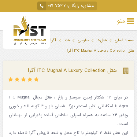
مشاوره رایگان:
۰۲۱-۷۵۲۱۲
منو
تور
صفحه اصلی
هتل‌ها
خارجی
هند
آگرا
خارجی
هتل ITC Mughal A Luxury Collection آگرا
تور
داخلی
هتل ITC Mughal A Luxury Collection آگرا
تور
لحظه
در میان ۲۳ هکتار زمین سرسبز و باغ ، هتل مجلل ITC Mughal
آخری
Agra با امکاناتی نظیر استخر بزرگ فضای باز و ۴ گزینه ناهار خوری
جاذبه‌های
وپذیر ۲۴ ساعته به همراه اسپای سلطنتی آماده پذیرایی از مهمانان
است .
گردشگری
این هتل فقط ۳ کیلومتر با تاج محل و قلعه تاریخی آگرا فاصله دارد