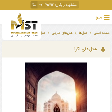
مشاوره رایگان:
۰۲۱-۷۵۲۱۲
منو
تور
صفحه اصلی
هتل‌ها
هتل‌های خارجی
هتل‌های هند
هتل‌های آگرا
خارجی
تور
هتل‌های آگرا
داخلی
تور
لحظه
آخری
جاذبه‌های
گردشگری