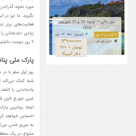
بگیرید. ما نیز در ا
تور بالی + اوبود 14 و 21 شهریور
فعالیت‌های برتر تد
1405
زیادی دغدغه‌تان ر
۱۴ شهریور
۰۳ مهر
۷ شب و ۸ روز
۱۳۹٫۰۰۰٫۰۰۰
۲ روز دوست داشتنی را از سفر با تور مالزی، برای شما و همراهانتان رقم بزند.
ایران ایر تور
تومان + ۷۲۰
دلار آمریکا
پارک ملی پنانگ (ational Park
روز اول سفر با در
شما کمک می‌کند انر
غربی جورج تاون قرا
اینجا زیباترین پار
احساس خواهند کرد،
به سرریز شدن می‌ک
متنوع، در یک منطق