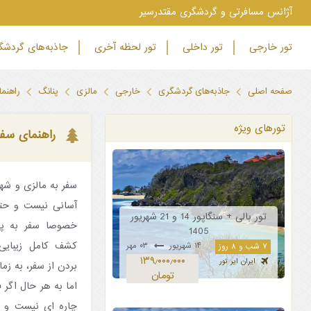
‫آژانس مسافرتی و گردشگری مقتدرسیر
تور خارجی
تور داخلی
تور لحظه آخری
جاذبه‌های گردش
صفحه اصلی
جاذبه‌های گردشگری
خارجی
مالزی
پنانگ
راهنمای سفر ۸
تورهای ویژه
راهنمای سفر ۴۸ ساعته به پ
آسانی نیست و حتی 
تور بالی + سنگاپور 14 و 21 شهریور
خصوصا سفر به پنا
1405
کشف کامل زیبایی
۱۴ شهریور
۰۳ مهر
۷ شب و ۸ روز
۱۳۹٫۰۰۰٫۰۰۰
ایران ایر تور
بردن از سفر، به زما
تومان
اما به هر حال اگر 
چاره ای نیست و بای