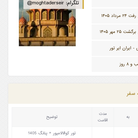
تلگرام:
@moghtaderseir
۲ مرداد ۱۴۰۵
شت ۲۵ مهر ۱۴۰۵
- ایران ایر تور
 سفر
مدت
به
توضیح
اقامت
تور کوالالامپور + پنانگ 1405