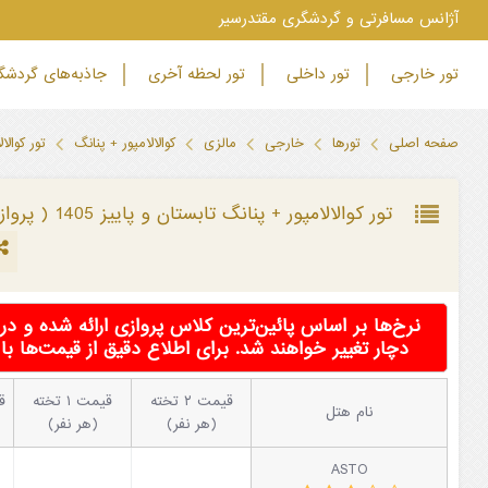
‫آژانس مسافرتی و گردشگری مقتدرسیر
تور خارجی
تور داخلی
تور لحظه آخری
جاذبه‌های گردش
صفحه اصلی
تورها
خارجی
مالزی
کوالالامپور + پنانگ
تور کوالالامپ
تور کوالالامپور + پنانگ تابستان و پاییز 1405 ( پرواز مستقیم )
نرخ‌ها بر اساس پائین‌ترین کلاس پروازی ارائه شده و 
دچار تغییر خواهند شد. برای اطلاع دقیق از قیمت‌ها 
قیمت ۲ تخته
قیمت ۱ تخته
نام هتل
(هر نفر)
(هر نفر)
ASTO