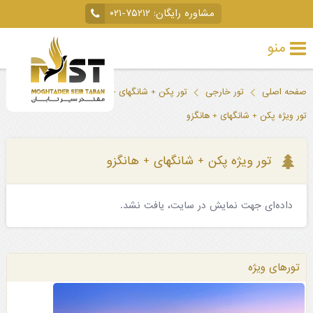
مشاوره رایگان:
۰۲۱-۷۵۲۱۲
منو
تور
صفحه اصلی
تور خارجی
تور پکن + شانگهای + هانگزو
خارجی
تور ویژه پکن + شانگهای + هانگزو
تور
داخلی
تور ویژه پکن + شانگهای + هانگزو
تور
داده‌ای جهت نمایش در سایت، یافت نشد.
لحظه
آخری
جاذبه‌های
تورهای ویژه
گردشگری