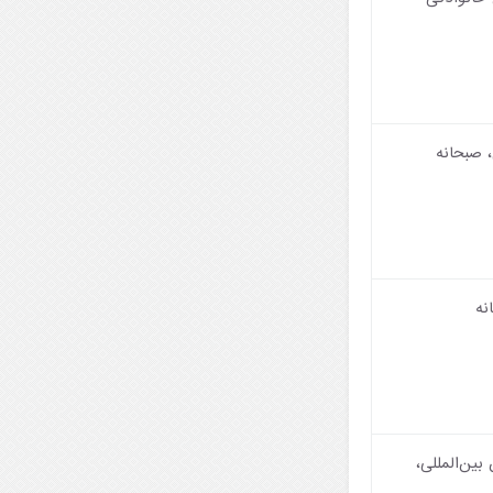
 صبحانه
نه
ین‌المللی،