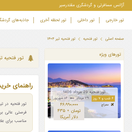
‫آژانس مسافرتی و گردشگری مقتدرسیر
تور خارجی
تور داخلی
تور لحظه آخری
جاذبه‌های گردش
صفحه اصلی
تور فتحیه
تور فتحیه تیر ۱۴۰۴
تورهای ویژه
تور فتحیه تیر ۴
راهنمای خرید و
تور فتحیه 29 مرداد 1405
۲۹ مرداد
۰۶ شهریور
۶ شب و ۷ روز
۴۶٫۹۹۰٫۰۰۰
معراج
تومان + ۴۳۵
فرصتی عالی برا
دلار آمریکا
مناسب برای علا