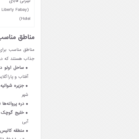
لیبرتی فابای
(Liberty Fabay
Hotel)
مناطق مناسب 
مناطق مناسب برای 
جذاب هستند که در اد
ساحل اولو دنیز (eniz
آفتاب و پاراگلاید
جزیره شوالیه (night Island
شهر
دره پروانه‌ها (Butterfly Valley)
خلیج گوچک (Göcek
آبی
منطقه کالیس (alış Beach