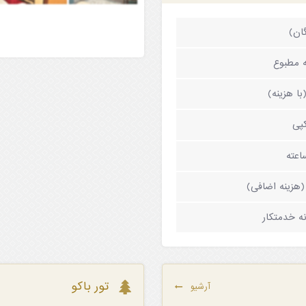
گان)
 مطبوع
ا هزینه)
پی
هزینه اضافی)
ه خدمتکار
تور باکو
آرشیو