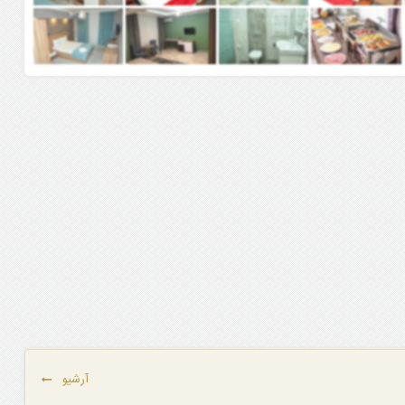
آرشیو