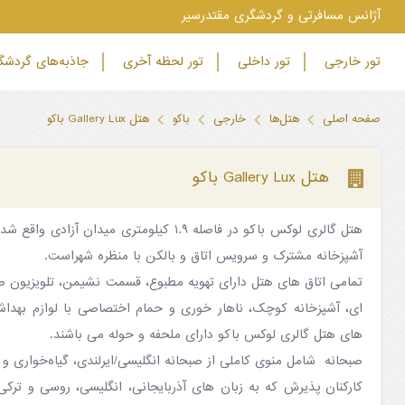
‫آژانس مسافرتی و گردشگری مقتدرسیر
تور خارجی
تور داخلی
تور لحظه آخری
جاذبه‌های گردش
صفحه اصلی
هتل‌ها
خارجی
باکو
هتل Gallery Lux باکو
هتل Gallery Lux باکو
آشپزخانه مشترک و سرویس اتاق و بالکن با منظره شهراست.
تمامی اتاق های هتل دارای تهویه مطبوع، قسمت نشیمن، تلویزیون ص
ای، آشپزخانه کوچک، ناهار خوری و حمام اختصاصی با لوازم بهداش
های هتل گالری لوکس باکو دارای ملحفه و حوله می باشند.
صبحانه شامل منوی کاملی از صبحانه انگلیسی/ایرلندی، گیاه‌خواری و
کارکنان پذیرش که به زبان های آذربایجانی، انگلیسی، روسی و ترک