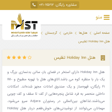
مشاوره رایگان:
۰۲۱-۷۵۲۱۲
منو
تور
صفحه اصلی
هتل‌ها
خارجی
گرجستان
تفلیس
خارجی
هتل Holiday Inn تفلیس
تور
داخلی
هتل Holiday Inn تفلیس
تور
هتل Holiday Inn دارای استخر در فضای باز، سالن بدنسازی بزرگ و
لحظه
یک بار با منظره کوه می باشد.اتاق‌های هتل با تهویه مطبوع و Wi-
آخری
Fi رایگان، قهوه‌ساز و یک صندوق امانات مجهز شده‌اند. امکانات
جاذبه‌های
داخلی منحصر به فرد شامل پنجره‌هایی از کف تا سقف و کف چوبی
می‌باشند.غذاهای بین‌المللی در رستوران Adjara سرو می‌شود.
گردشگری
مهمانان می‌توانند از نوشیدنی‌های خوش‌طعم دربار هتل Holiday