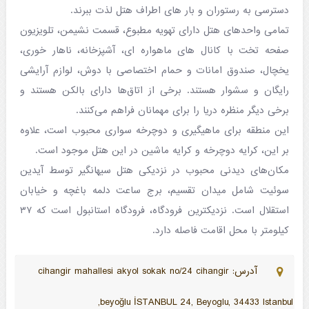
دسترسی به رستوران و بار های اطراف هتل لذت ببرند.
تمامی واحدهای هتل دارای تهویه مطبوع، قسمت نشیمن، تلویزیون
صفحه تخت با کانال های ماهواره ای، آشپزخانه، ناهار خوری،
یخچال، صندوق امانات و حمام اختصاصی با دوش، لوازم آرایشی
رایگان و سشوار هستند. برخی از اتاق‌ها دارای بالکن هستند و
برخی دیگر منظره دریا را برای مهمانان فراهم می‌کنند.
این منطقه برای ماهیگیری و دوچرخه سواری محبوب است، علاوه
بر این، کرایه دوچرخه و کرایه ماشین در این هتل موجود است.
مکان‌های دیدنی محبوب در نزدیکی هتل سیهانگیر توسط آیدین
سوئیت شامل میدان تقسیم، برج ساعت دلمه باغچه و خیابان
استقلال است. نزدیکترین فرودگاه، فرودگاه استانبول است که ۳۷
کیلومتر با محل اقامت فاصله دارد.
آدرس: cihangir mahallesi akyol sokak no/24 cihangir
beyoğlu İSTANBUL 24, Beyoglu, 34433 Istanbul,