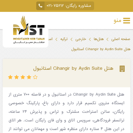
مشاوره رایگان:
۰۲۱-۷۵۲۱۲
منو
تور
صفحه اصلی
هتل‌ها
خارجی
ترکیه
استانبول
خارجی
هتل Cihangir by Aydin Suite استانبول
تور
داخلی
هتل Cihangir by Aydin Suite استانبول
تور
لحظه
هتل Cihangir by Aydin Suite در استانبول و در فاصله ۷۰۰ متری از
آخری
ایستگاه متروی تکسیم قرار دارد و دارای باغ، پارکینگ خصوصی
جاذبه‌های
رایگان، سالن استراحت مشترک و تراس و پذیرش ۲۴ ساعته،
ترانسفر فرودگاهی، سرویس اتاق و وای فای رایگان است. هر اتاق
گردشگری
در این هتل ۴ ستاره دارای منظره شهر است و مهمانان می توانند از