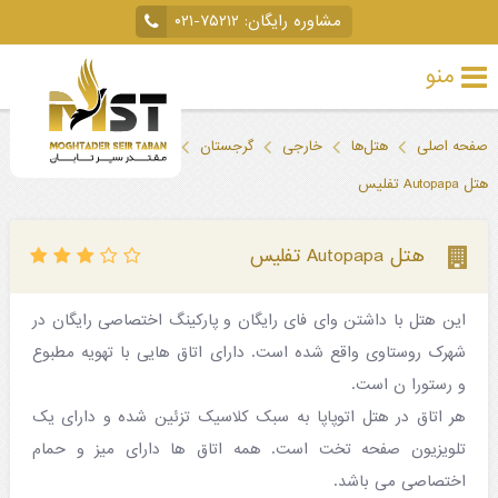
مشاوره رایگان:
۰۲۱-۷۵۲۱۲
منو
تور
صفحه اصلی
هتل‌ها
خارجی
گرجستان
تفلیس
خارجی
هتل Autopapa تفلیس
تور
داخلی
هتل Autopapa تفلیس
تور
این هتل با داشتن وای فای رایگان و پارکینگ اختصاصی رایگان در
لحظه
شهرک روستاوی واقع شده است. دارای اتاق هایی با تهویه مطبوع
آخری
و رستورا ن است.
جاذبه‌های
هر اتاق در هتل اتوپاپا به سبک کلاسیک تزئین شده و دارای یک
تلویزیون صفحه تخت است. همه اتاق ها دارای میز و حمام
گردشگری
اختصاصی می باشد.