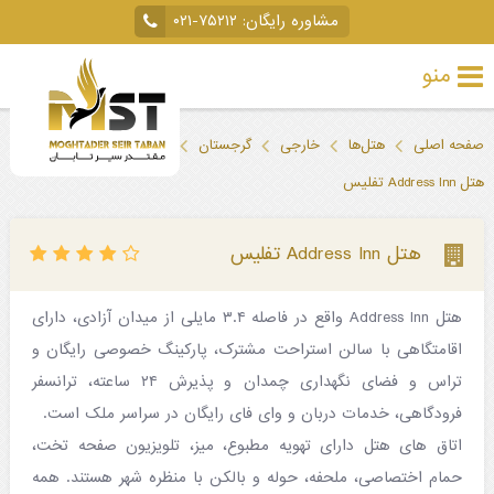
مشاوره رایگان:
۰۲۱-۷۵۲۱۲
منو
تور
صفحه اصلی
هتل‌ها
خارجی
گرجستان
تفلیس
خارجی
هتل Address Inn تفلیس
تور
داخلی
هتل Address Inn تفلیس
تور
هتل Address Inn واقع در فاصله ۳.۴ مایلی از میدان آزادی، دارای
لحظه
اقامتگاهی با سالن استراحت مشترک، پارکینگ خصوصی رایگان و
آخری
تراس و فضای نگهداری چمدان و پذیرش ۲۴ ساعته، ترانسفر
جاذبه‌های
فرودگاهی، خدمات دربان و وای فای رایگان در سراسر ملک است.
اتاق های هتل دارای تهویه مطبوع، میز، تلویزیون صفحه تخت،
گردشگری
حمام اختصاصی، ملحفه، حوله و بالکن با منظره شهر هستند. همه