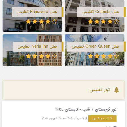
هتل Colombi تفلیس
هتل Primavera تفلیس
هتل Green Queen تفلیس
هتل Iveria Inn تفلیس
تور تفلیس
تور گرجستان 7 شب - تابستان 1405
۷ شب و ۸ روز
از ۱۹ مرداد ۱۴۰۵
۲۰ شهریور ۱۴۰۵