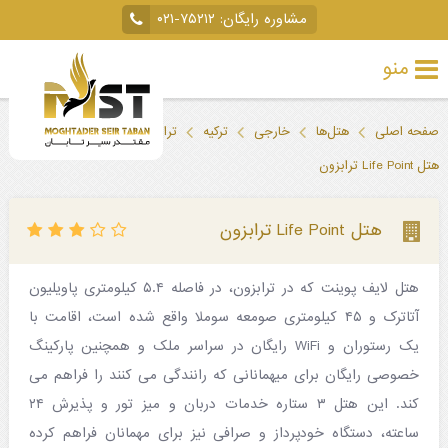
مشاوره رایگان:
۰۲۱-۷۵۲۱۲
منو
تور
صفحه اصلی
هتل‌ها
خارجی
ترکیه
ترابزون
خارجی
هتل Life Point ترابزون
تور
داخلی
هتل Life Point ترابزون
تور
هتل لایف پوینت که در ترابزون، در فاصله ۵.۴ کیلومتری پاویلیون
لحظه
آتاترک و ۴۵ کیلومتری صومعه سوملا واقع شده است، اقامت با
آخری
یک رستوران و WiFi رایگان در سراسر ملک و همچنین پارکینگ
جاذبه‌های
خصوصی رایگان برای میهمانانی که رانندگی می کنند را فراهم می
کند. این هتل ۳ ستاره خدمات دربان و میز تور و پذیرش ۲۴
گردشگری
ساعته، دستگاه خودپرداز و صرافی نیز برای مهمانان فراهم کرده