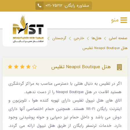
مشاوره رایگان:
۰۲۱-۷۵۲۱۲
منو
تور
صفحه اصلی
هتل‌ها
خارجی
گرجستان
تفلیس
خارجی
هتل Neapol Boutique تفلیس
تور
داخلی
هتل Neapol Boutique تفلیس
تور
اگر در تفلیس به دنبال هتلی با دسترسی مناسب به مراکز گردشگری
لحظه
هستید اقامت در هتل Neapol Boutique را از دست ندهید.
آخری
اتاق های هتل نیپول تفلیس دارای تهویه کننده هوا ، تلویزیون و
جاذبه‌های
اینترنت رایگان Wi-Fi هستند. همچنین حمام اختصاصی آنها دارای
دوش می باشد و داخل حمام نیز دمپایی و حوله پوشیدنی وجود
گردشگری
دارد. خدمات ترنسفر رایگان از طریق هتل نیپول ارائه می گردد.