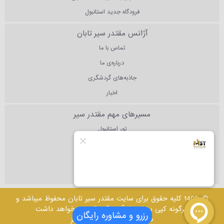
فرودگاه جدید استانبول
آژانس مقتدر سیر تابان
تماس با ما
درباره‌ی ما
جاذبه‌های گردشگری
اخبار
مسیرهای مهم مقتدر سیر
تور استانبول
تور آنتالیا
تور دبی
تور مالزی
1405 کلیه حقوق برای سایت مقتدر سیر تابان محفوظ میباشد و
هرگونه کپی برداری از آن پیگرد قانونی خواهد داشت
رزرو و مشاوره رایگان
طراحی وب سایت
: پرشین تولز