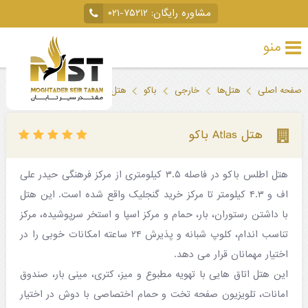
مشاوره رایگان:
۰۲۱-۷۵۲۱۲
منو
تور
صفحه اصلی
هتل‌ها
خارجی
باکو
هتل Atlas باکو
خارجی
تور
هتل Atlas باکو
داخلی
هتل اطلس باکو در فاصله ۳.۵ کیلومتری از مرکز فرهنگی حیدر علی
تور
اف و ۴.۳ کیلومتر تا مرکز خرید گنجلیک واقع شده است. این هتل
لحظه
با داشتن رستوران، بار، حمام و مرکز اسپا و استخر سرپوشیده، مرکز
آخری
تناسب اندام، کلوپ شبانه و پذیرش ۲۴ ساعته امکانات خوبی را در
اختیار مهمانان قرار می دهد.
جاذبه‌های
این هتل اتاق هایی با تهویه مطبوع و میز، کتری، مینی بار، صندوق
گردشگری
امانات، تلویزیون صفحه تخت و حمام اختصاصی با دوش در اختیار