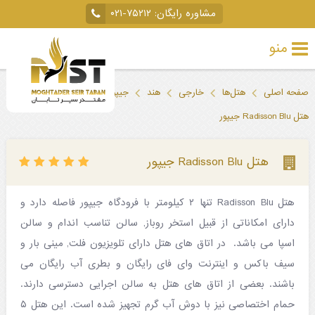
مشاوره رایگان:
۰۲۱-۷۵۲۱۲
منو
تور
صفحه اصلی
هتل‌ها
خارجی
هند
جیپور
خارجی
هتل Radisson Blu جیپور
تور
داخلی
هتل Radisson Blu جیپور
تور
هتل Radisson Blu تنها ۲ کیلومتر با فرودگاه جیپور فاصله دارد و
لحظه
دارای امکاناتی از قبیل استخر روباز, سالن تناسب اندام و سالن
آخری
اسپا می باشد. ‏ در اتاق های هتل دارای ‏تلویزیون فلت, مینی بار و
جاذبه‌های
سیف باکس و اینترنت وای فای رایگان و بطری آب رایگان می
باشند. بعضی از اتاق های هتل به سالن اجرایی دسترسی دارند.
گردشگری
حمام اختصاصی نیز با ‏دوش آب گرم تجهیز شده است.‏ این هتل ۵