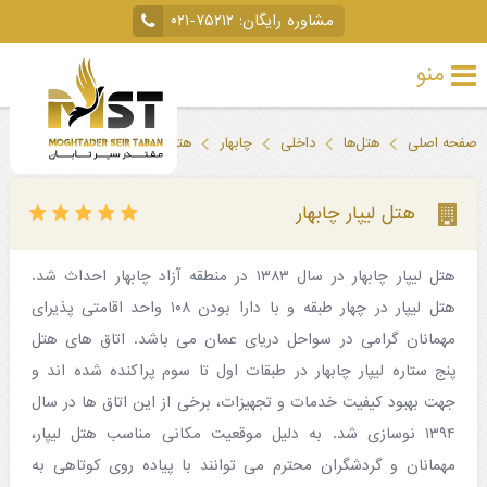
مشاوره رایگان:
۰۲۱-۷۵۲۱۲
منو
تور
صفحه اصلی
هتل‌ها
داخلی
چابهار
هتل لیپار چابهار
خارجی
تور
هتل لیپار چابهار
داخلی
هتل لیپار چابهار در سال ۱۳۸۳ در منطقه آزاد چابهار احداث شد.
تور
هتل لیپار در چهار طبقه و با دارا بودن ۱۰۸ واحد اقامتی پذیرای
لحظه
مهمانان گرامی در سواحل دریای عمان می باشد. اتاق های هتل
آخری
پنج ستاره لیپار چابهار در طبقات اول تا سوم پراکنده شده اند و
جهت بهبود کیفیت خدمات و تجهیزات، برخی از این اتاق ها در سال
جاذبه‌های
۱۳۹۴ نوسازی شد. به دلیل موقعیت مکانی مناسب هتل لیپار،
گردشگری
مهمانان و گردشگران محترم می توانند با پیاده روی کوتاهی به