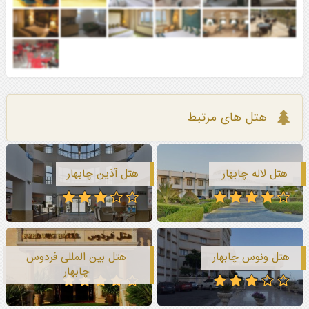
هتل های مرتبط
هتل لاله چابهار
هتل آذین چابهار
هتل ونوس چابهار
هتل بین المللی فردوس
چابهار