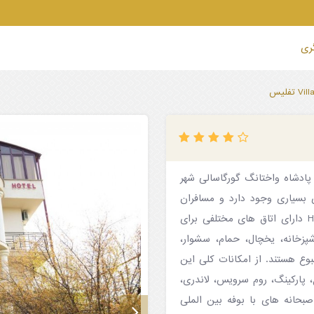
گری
دیکی کلیسای Metekhi و بنای تاریخی پادشاه واختانگ گورگاسالی شهر
 بسیاری وجود دارد و مسافران
دسترسی مناسبی به نقاط مختلف شهر دارند.هتل Hotel Villa Victoria دارای اتاق های مختلفی برای
پزخانه، یخچال، حمام، سشوار،
بوع هستند. از امکانات کلی این
 پارکینگ، روم سرویس، لاندری،
پذیرش ۲۴ ساعته اشاره کرد. صبحانه های با بوفه بین الملی