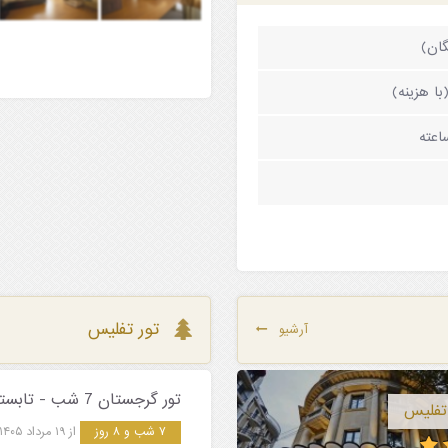
گان)
ا هزینه)
تور تفلیس
آرشیو
تور گرجستان 7 شب - تابستان 1405
۷ شب و ۸ روز
از ۱۹ مرداد ۱۴۰۵