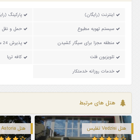
اینترنت (رایگان)
پارکینگ (رای
سیستم تهویه مطبوع
حمل و نقل (ب
منطقه مجزا برای سیگار کشیدن
پذیرش 24 ساعته
تلویزیون فلت
کافه تریا
خدمات روزانه خدمتکار
هتل های مرتبط
هتل Vedzisi تفلیس
هتل Astoria تفلیس