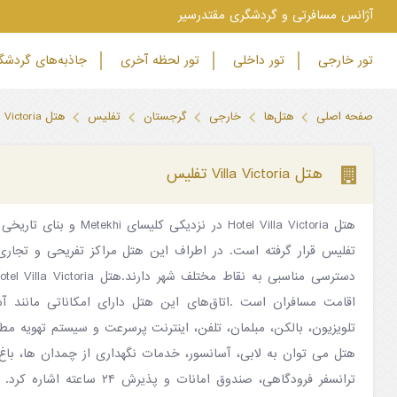
‫آژانس مسافرتی و گردشگری مقتدرسیر
تور خارجی
تور داخلی
تور لحظه آخری
جاذبه‌های گردش
صفحه اصلی
هتل‌ها
خارجی
گرجستان
تفلیس
هتل Villa Victoria تفلیس
هتل Villa Victoria تفلیس
هتل Hotel Villa Victoria در نز
تفلیس قرار گرفته است. در اطراف این هتل مراکز تفریحی و تجاری
اقامت مسافران است .اتاق‌های این هتل دارای امکاناتی مانند آش
تلویزیون، بالکن، مبلمان، تلفن، اینترنت پرسرعت و سیستم تهویه مط
هتل می توان به لابی، آسانسور، خدمات نگهداری از چمدان ها، باغ،
ترانسفر فرودگاهی، صندوق امانات و 