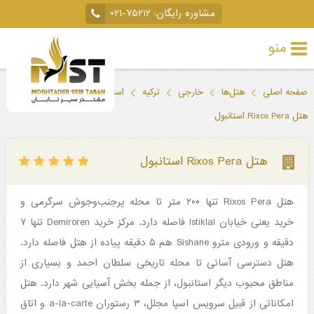
مشاوره رایگان:
۰۲۱-۷۵۲۱۲
منو
تور
صفحه اصلی
هتل‌ها
خارجی
ترکیه
استانبول
خارجی
هتل Rixos Pera استانبول
تور
داخلی
هتل Rixos Pera استانبول
تور
هتل Rixos Pera تنها ۲۰۰ متر تا محله پرجنب‌وجوش سرگرمی و
لحظه
خرید یعنی خیابان Istiklal فاصله دارد. مرکز خرید Demiroren تنها ۷
آخری
دقیقه و ورودی مترو Sishane هم ۵ دقیقه پیاده از هتل فاصله دارد.
جاذبه‌های
هتل دسترسی آسانی تا محله تاریخی سلطان احمد و بسیاری از
مناطق محبوب دیگر استانبول، از جمله بخش آسیایی شهر دارد. هتل
گردشگری
امکاناتی از قبیل سرویس اسپا مجلل، ۳ رستوران a-la-carte و اتاق