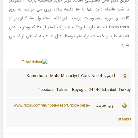
طریق مترو قابل دسترسی است. مرکز خرید ایستینیه پارک ۱۲ کیلومتر
با شما فاصله دارد. تنها با ۱۵ دقیقه پیاده روی می توانید به برج
گالاتا و موزه معصومیت برسید. فرودگاه استانبول ۵۰ کیلومتر از
Rixos Pera فاصله دارد. فرودگاه آتاتورک کمتر از ۳۰ کیلومتر با هتل
فاصله دارد و خدمات ترانسفر توسط هتل با هزینه اضافی ارائه می
شود.
آدرس: Kamerhatun Mah. Mesrutiyet Cad. No:44
Tepebası Taksim, Beyoglu, 34440 Istanbul, Turkey
وب سایت:
www.rixos.com/en/hotel-resort/rixos-pera-
istanbul