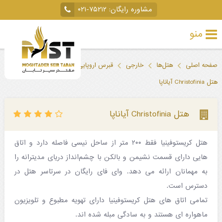
مشاوره رایگان:
۰۲۱-۷۵۲۱۲
منو
تور
صفحه اصلی
هتل‌ها
خارجی
قبرس اروپایی
آیاناپا
خارجی
هتل Christofinia آیاناپا
تور
داخلی
هتل Christofinia آیاناپا
تور
هتل کریستوفینیا فقط ۲۰۰ متر از ساحل نیسی فاصله دارد و اتاق
لحظه
هایی دارای قسمت نشیمن و بالکن با چشم‌انداز دریای مدیترانه را
آخری
به مهمانان ارائه می دهد. وای فای رایگان در سرتاسر هتل در
جاذبه‌های
دسترس است.
تمامی اتاق های هتل کریستوفینیا دارای تهویه مطبوع و تلویزیون
گردشگری
ماهواره ای هستند و به سادگی مبله شده اند.