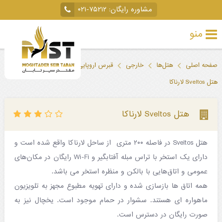
مشاوره رایگان:
۰۲۱-۷۵۲۱۲
منو
تور
صفحه اصلی
هتل‌ها
خارجی
قبرس اروپایی
لارناکا
خارجی
هتل Sveltos لارناکا
تور
داخلی
هتل Sveltos لارناکا
تور
هتل Sveltos در فاصله ۲۰۰ متری از ساحل لارناکا واقع شده است و
لحظه
دارای یک استخر با تراس مبله آفتابگیر و Wi-Fi رایگان در مکان‌های
آخری
عمومی و اتاق‌هایی با بالکن و منظره استخر می باشد.
جاذبه‌های
همه اتاق ها بازسازی شده و دارای تهویه مطبوع مجهز به تلویزیون
ماهواره ای هستند. سشوار در حمام موجود است. یخچال نیز به
گردشگری
صورت رایگان در دسترس است.