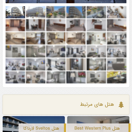
هتل های مرتبط
هتل Best Western Plus
هتل Sveltos لارناکا