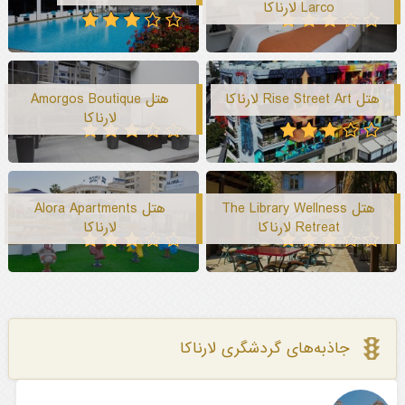
Larco لارناکا
هتل Rise Street Art لارناکا
هتل Amorgos Boutique
لارناکا
هتل The Library Wellness
هتل Alora Apartments
Retreat لارناکا
لارناکا
جاذبه‌های گردشگری لارناکا