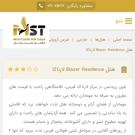
مشاوره رایگان:
۰۲۱-۷۵۲۱۲
منو
تور
صفحه اصلی
هتل‌ها
خارجی
قبرس اروپایی
لارناکا
خارجی
هتل Blazer Residence لارناکا
تور
داخلی
هتل Blazer Residence لارناکا
تور
بلیزر رزیدنس در مرکز لارناکا، قبرس، اقامتگاهی راحت با قیمت های
لحظه
مقرون به صرفه به مهمانان ارائه می دهد.
آخری
مهمانان از فضای آرام و دوستانه هتل لذت خواهند برد که اقامتی
جاذبه‌های
به یاد ماندنی را تضمین می کند. همه آپارتمان های راحت و دارای
تهویه مطبوع تمیز و دارای آشپزخانه، یخچال و حمام هستند.
گردشگری
از روزهای آفتابی در سواحل شنی طولانی قبرس لذت ببرید که تنها ۲