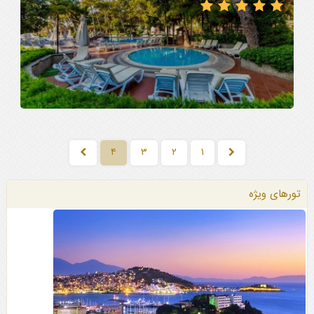
۴
۳
۲
۱
تورهای ویژه