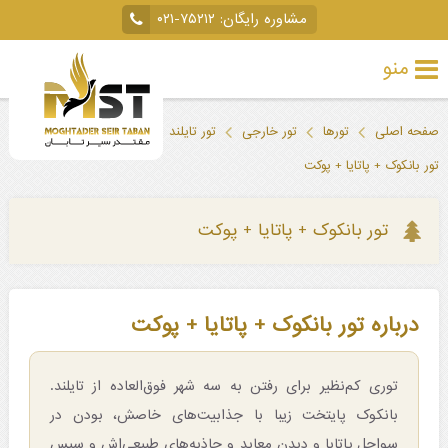
مشاوره رایگان:
۰۲۱-۷۵۲۱۲
منو
تور
صفحه اصلی
تورها
تور خارجی
تور تایلند
خارجی
تور بانکوک + پاتایا + پوکت
تور
داخلی
تور بانکوک + پاتایا + پوکت
تور
لحظه
درباره تور بانکوک + پاتایا + پوکت
آخری
جاذبه‌های
توری کم‌نظیر برای رفتن به سه شهر فوق‌العاده از تایلند.
گردشگری
بانکوک پایتخت زیبا با جذابیت‌های خاصش، بودن در
سواحل پاتایا و دیدن معابد و جاذبه‌های طبیعی‌اش و سپس