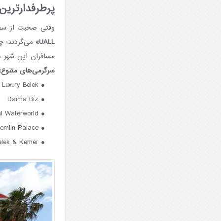
پرطرفدارترین هت
وقتی صحبت از سفر
UALL»
می‌گردند؛ چر
مسافران این شهر د
سرگرمی‌های متنوع»
Luxury Belek
Daima Biz
al Waterworld
remlin Palace
elek & Kemer