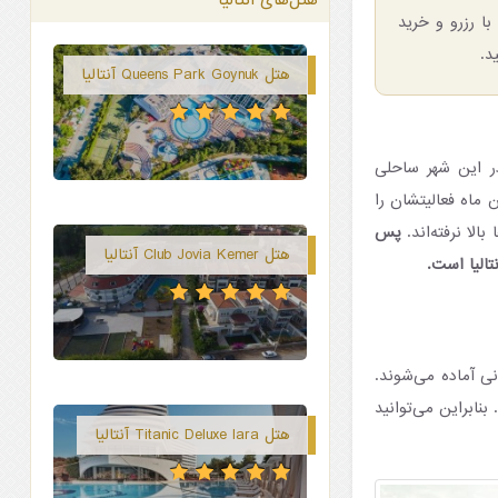
با رزرو و خرید
د.
هتل Queens Park Goynuk آنتالیا
در این شهر ساحلی
 ماه فعالیتشان را
لا نرفته‌اند.
پس
هتل Club Jovia Kemer آنتالیا
الیا است.
نی آماده می‌شوند.
تی‌گراد بوده و میزان رطوبت تقریبا ۵۷ درصد است. بنابراین می‌توانید
هتل Titanic Deluxe lara آنتالیا