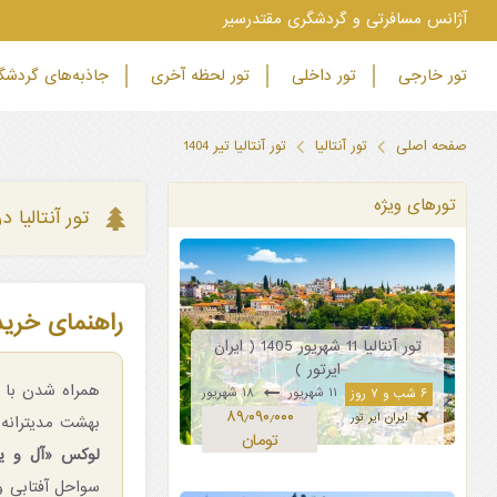
‫آژانس مسافرتی و گردشگری مقتدرسیر
تور خارجی
تور داخلی
تور لحظه آخری
جاذبه‌های گردش
صفحه اصلی
تور آنتالیا
تور آنتالیا تیر 1404
تورهای ویژه
تور آنتالیا در تی
راهنمای خرید و 
تور آنتالیا 11 شهریور 1405 ( ایران
ایرتور )
۱۱ شهریور
۱۸ شهریور
۶ شب و ۷ روز
۸۹٫۰۹۰٫۰۰۰
ایران ایر تور
بهشت مدیتران
تومان
لوکس «آل و ی
سواحل آفتابی و