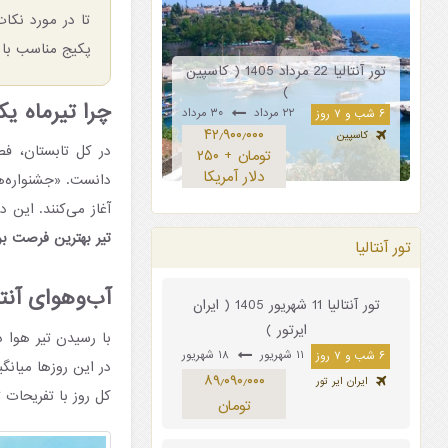
تا در مورد نکات
پکیج مناسب با 
تور آنتالیا 22 مرداد 1405 ( کاسپین
)
چرا تیرماه یک
۲۲ مرداد
۳۰ مرداد
۶ شب و ۷ روز
۴۲٫۹۰۰٫۰۰۰
کاسپین
در کل تابستان، فص
تومان + ۲۵۰
دلار آمریکا
دانست. «جشنواره‌ها
آغاز می‌کنند. این 
تیر بهترین فرصت بر
تور آنتالیا
آب‌وهوای آنتالی
تور آنتالیا 11 شهریور 1405 ( ایران
ایرتور )
با رسیدن تیر هوا د
۱۱ شهریور
۱۸ شهریور
۶ شب و ۷ روز
۸۹٫۰۹۰٫۰۰۰
ایران ایر تور
کل روز با تفریحات 
تومان