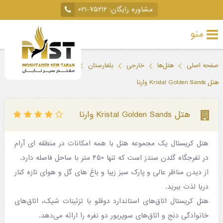
مشاوره رایگان:
۰۲۱-۷۵۲۱۲
منو
تور
صفحه اصلی
هتل‌ها
خارجی
بلغارستان
وارنا
خارجی
هتل Kristal Golden Sands وارنا
تور
داخلی
هتل Kristal Golden Sands وارنا
تور
هتل کریستال یک مجموعه هتل با همه امکانات در منطقه ای آرام
لحظه
در تفرجگاه گلدن سندز است که تنها ۴۵۰ متر با ساحل فاصله دارد.
آخری
از دیدن مناظر عالی و پارک سبز زیبا و باغ های گل و هوای تازه کنار
جاذبه‌های
دریا لذت ببرید.
هتل کریستال اتاق‌های استاندارد دوقلو با تزئینات شیک، اتاق‌های
گردشگری
خانوادگی دنج و اتاق‌های سوپریور دو نفره را ارائه می‌دهد.