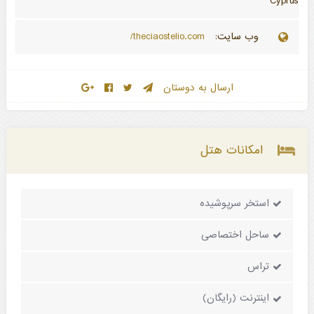
Cyprus
وب سایت:
theciaostelio.com/
ارسال به دوستان
امکانات هتل
استخر سرپوشیده
ساحل اختصاصی
تراس
اینترنت (رایگان)