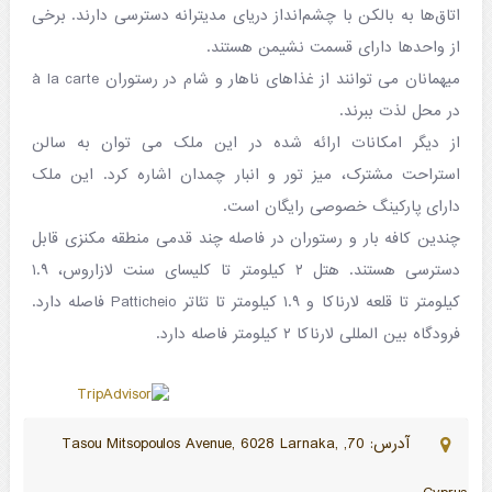
اتاق‌ها به بالکن با چشم‌انداز دریای مدیترانه دسترسی دارند. برخی
از واحدها دارای قسمت نشیمن هستند.
میهمانان می توانند از غذاهای ناهار و شام در رستوران à la carte
در محل لذت ببرند.
از دیگر امکانات ارائه شده در این ملک می توان به سالن
استراحت مشترک، میز تور و انبار چمدان اشاره کرد. این ملک
دارای پارکینگ خصوصی رایگان است.
چندین کافه بار و رستوران در فاصله چند قدمی منطقه مکنزی قابل
دسترسی هستند. هتل ۲ کیلومتر تا کلیسای سنت لازاروس، ۱.۹
کیلومتر تا قلعه لارناکا و ۱.۹ کیلومتر تا تئاتر Patticheio فاصله دارد.
فرودگاه بین المللی لارناکا ۲ کیلومتر فاصله دارد.
آدرس: 70, Tasou Mitsopoulos Avenue, 6028 Larnaka,