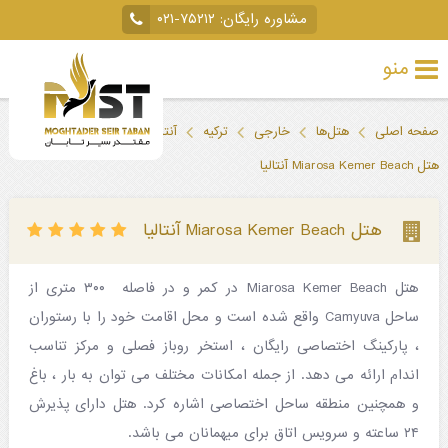
مشاوره رایگان:
۰۲۱-۷۵۲۱۲
منو
تور
صفحه اصلی
هتل‌ها
خارجی
ترکیه
آنتالیا
خارجی
هتل Miarosa Kemer Beach آنتالیا
تور
داخلی
هتل Miarosa Kemer Beach آنتالیا
تور
هتل Miarosa Kemer Beach در کمر و در فاصله ۳۰۰ متری از
لحظه
ساحل Camyuva واقع شده است و محل اقامت خود را با رستوران
آخری
، پارکینگ اختصاصی رایگان ، استخر روباز فصلی و مرکز تناسب
جاذبه‌های
اندام ارائه می دهد. از جمله امکانات مختلف می توان به بار ، باغ
و همچنین منطقه ساحل اختصاصی اشاره کرد. هتل دارای پذیرش
گردشگری
۲۴ ساعته و سرویس اتاق برای میهمانان می باشد.