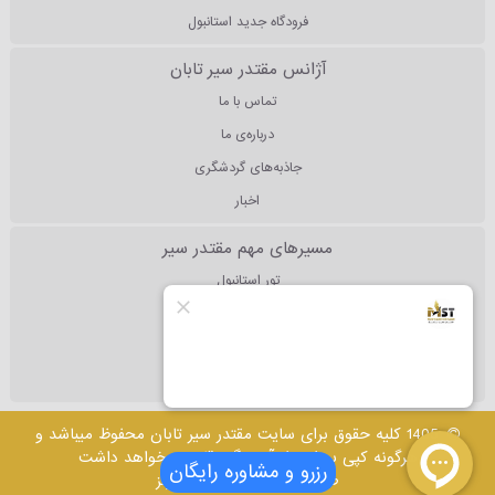
فرودگاه جدید استانبول
آژانس مقتدر سیر تابان
تماس با ما
درباره‌ی ما
جاذبه‌های گردشگری
اخبار
مسیرهای مهم مقتدر سیر
تور استانبول
تور آنتالیا
تور دبی
تور مالزی
1405 کلیه حقوق برای سایت مقتدر سیر تابان محفوظ میباشد و
هرگونه کپی برداری از آن پیگرد قانونی خواهد داشت
رزرو و مشاوره رایگان
طراحی وب سایت
: پرشین تولز