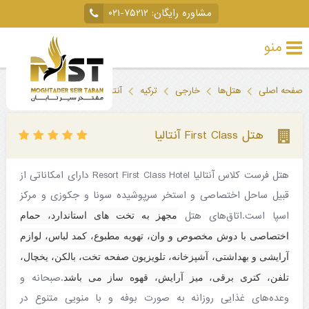
مشاوره رایگان:
۰۲۱-۷۵۲۱۲
منو
تور
صفحه اصلی
هتل‌ها
خارجی
ترکیه
آنتالیا
هتل First Class آنتالیا
خارجی
تور
هتل First Class آنتالیا
داخلی
هتل فرست کلاس آنتالیا Resort First Class Hotel دارای امکاناتی از
تور
قبیل ساحل اختصاصی و استخر سرپوشیده سونا و جکوزی و مرکز
لحظه
اسپا است.اتاق‌های هتل
مجهز به تخت های استاندارد، حمام
آخری
اختصاصی با دوش مخصوص و وان، تهویه مطبوع، کمد لباس، لوازم
جاذبه‌های
آرایشی و بهداشتی، آشپزخانه، تلویزیون صفحه تخت، بالکن، یخچال،
.صبحانه و
تلفن، کتری برقی، میز آرایش، قهوه ساز می باشد
گردشگری
وعده‌های غذایی روزانه به صورت بوفه و با منویی متنوع در