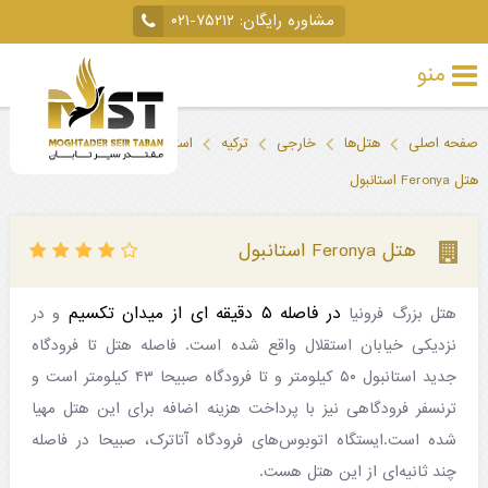
مشاوره رایگان:
۰۲۱-۷۵۲۱۲
منو
تور
صفحه اصلی
هتل‌ها
خارجی
ترکیه
استانبول
خارجی
هتل Feronya استانبول
تور
داخلی
هتل Feronya استانبول
تور
در فاصله ۵ دقیقه ای از میدان تکسیم
هتل بزرگ فرونیا
و در
لحظه
نزدیکی خیابان استقلال واقع شده است. فاصله هتل تا فرودگاه
آخری
جدید استانبول ۵۰ کیلومتر و تا فرودگاه صبیحا ۴۳ کیلومتر است و
جاذبه‌های
ترنسفر فرودگاهی نیز با پرداخت هزینه اضافه برای این هتل مهیا
شده است.ایستگاه اتوبوس‌های فرودگاه آتاترک، صبیحا در فاصله
گردشگری
چند ثانیه‌ای از این هتل هست.