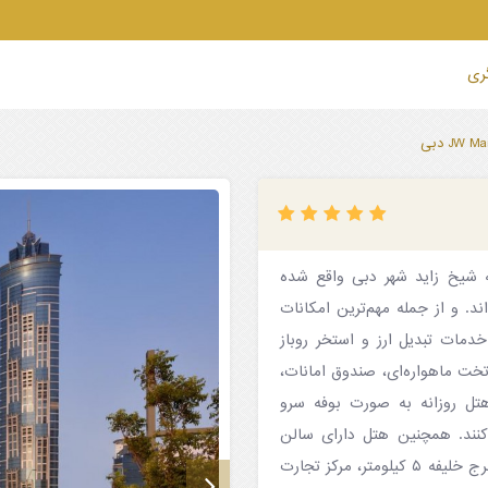
گری
JW Marriott Marquis Hotel Duba در منطقه شیخ زاید شهر دبی واقع شده
این هتل جای گرفته اند. و از جمله مهم‌ترین امکانات
ی رایگان، پارکینگ رایگان، پذیرش ۲۴ ساعته، خدمات تبدیل ارز و استخر روباز
تخت ماهواره‌ای، صندوق امانات،
هتل روزانه به صورت بوفه سرو
 می‌کنند. همچنین هتل دارای سالن
ورزشی، اسپا، سونا و خدمات ماساژ است. فاصله هتل تا دبی مال و برج خلیفه ‍۵ کیلومتر، مرکز تجارت