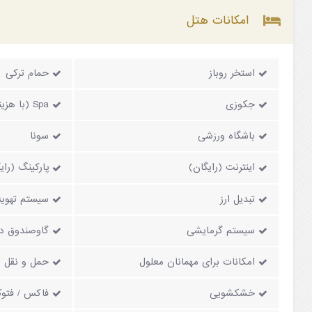
امکانات هتل
استخر روباز
حمام ترکی
جکوزی
Spa (با هزینه)
باشگاه ورزشی
سونا
اینترنت (رایگان)
پارکینگ (رای
تبدیل ارز
سیستم تهویه
سیستم گرمایشی
گاوصندوق دا
امکانات برای مهمانان معلول
حمل و نقل (ب
خشکشویی
فاکس / فتوک