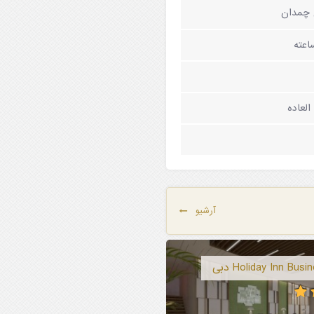
 چمدان
لعاده
آرشیو