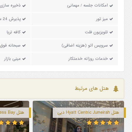
امکانات جلسه / مهمانی
ذخیره سازی
میز تور
پذیرش 24 ساعته
تلویزیون فلت
کافه تریا
سرویس اتو (هزینه اضافی)
صبحانه فوق ا
خدمات روزانه خدمتکار
مینی بازار
هتل های مرتبط
هتل Hyatt Centric Jumeirah دبی
هتل Holiday Inn Business Bay دبی