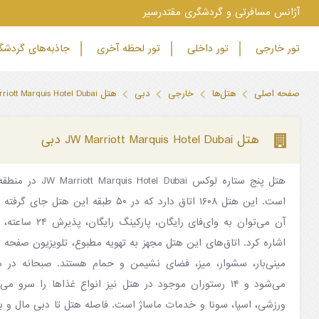
‫آژانس مسافرتی و گردشگری مقتدرسیر
تور خارجی
تور داخلی
تور لحظه آخری
جاذبه‌های گردش
صفحه اصلی
هتل‌ها
خارجی
دبی
هتل JW Marriott Marquis Hotel Dubai دبی
هتل JW Marriott Marquis Hotel Dubai دبی
هتل پنج ستاره لوکس i
است. این هتل ۱۶۰۸ اتاق دارد که در ۵۰ طبقه 
آن می‌توان به وای‌فا
اشاره کرد. اتاق‌های این هتل مجهز به تهویه مطبوع، تلویزیون صفحه 
مینی‌بار، سشوار، میز، فضای نشیمن و حمام هستند. صبحانه در 
می‌شود و ۱۴ رستوران موجود در هتل نیز انواع غذاها را سرو