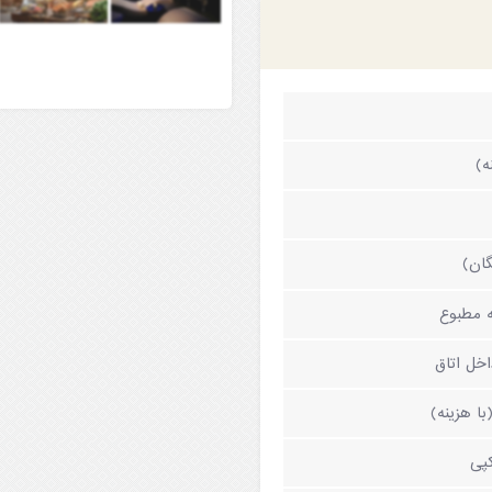
گان)
 مطبوع
خل اتاق
ا هزینه)
پی